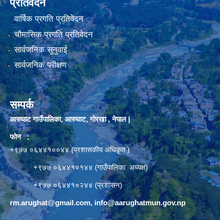
प्रतिवेदन
वार्षिक प्रगति प्रतिवेदन
चौमासिक प्रगति प्रतिवेदन
सार्वजनिक सुनुवाई
सार्वजनिक परीक्षण
सम्पर्क
आरुघाट गाउँपालिका, आरुघाट, गोरखा , नेपाल |
फोन :
+९७७ ०६४४१००४४ (प्रशासकीय अधिकृत )
+९७७ ०६४४१०१४४ (गाउँपालिका अध्यक्ष)
+९७७ ०६४४१०२४४ (प्रशासन)
rm.arughat@gmail.com
,
info@aarughatmun.gov.np