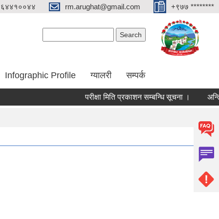
०६४४१००४४
rm.arughat@gmail.com
+९७७ ********
Search form
Search
Infographic Profile
ग्यालरी
सम्पर्क
परीक्षा मिति प्रकाशन सम्बन्धि सूचना ।
अन्तिम नजि