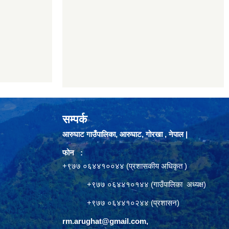
सम्पर्क
आरुघाट गाउँपालिका, आरुघाट, गोरखा , नेपाल |
फोन :
+९७७ ०६४४१००४४ (प्रशासकीय अधिकृत )
+९७७ ०६४४१०१४४ (गाउँपालिका अध्यक्ष)
+९७७ ०६४४१०२४४ (प्रशासन)
rm.arughat@gmail.com
,