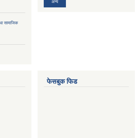
अन्य
तथा सामाजिक
फेसबुक फिड