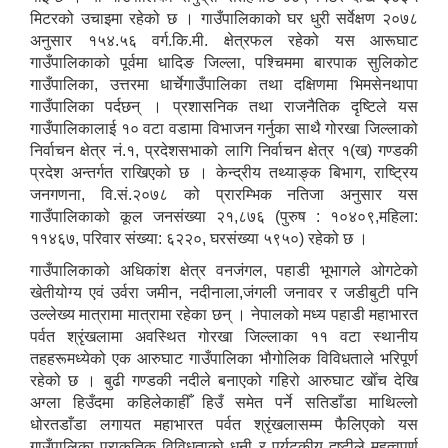
मिटरको उचाइमा रहेको छ । गाउँपालिकाको घर धुरी सर्वेक्षण २०७८
अनुसार १५४.५६ वर्ग.कि.मी. क्षेत्रफल रहेको यस आरूघाट
गाउँपालिकाको पूर्वमा धादिङ जिल्ला, पश्चिममा बारपाक सुलिकोट
गाउँपालिका, उत्तरमा धार्चेगाउँपालिका तथा दक्षिणमा भिमसेनथापा
गाउँपालिका पर्दछन् । प्रशासनिक तथा राजनैतिक दृष्टिले यस
आ.व २०७४/०७५ तेस्रो चौमासीक सामाजिक सुरक्षा भत्ता पाउनुहुने वडागत लाभ ग्राहीहरुको सूची |
गाउँपालिकालाई १० वटा वडामा विभाजन गर्नुका साथै गोरखा जिल्लाको
निर्वाचन क्षेत्र नं.१, प्रदेशसभाको लागि निर्वाचन क्षेत्र १(ख) गण्डकी
प्रदेश अन्तर्गत राखिएको छ । केन्द्रीय तथ्याङ्क बिभाग, राष्ट्रिय
जनगणना, वि.सं.२०७८ को प्रारम्भिक नतिजा अनुसार यस
गाउँपालिकाको कूल जनसंख्या २१,८७६ (पुरुष : १०४०९,महिला:
११४६७, परिवार संख्या: ६२२०, घरसंख्या ५९५०) रहेको छ ।
गाउँपालिकाको अधिकांश क्षेत्र वनजंगल, पहाडी भूभागले ओगटेको
खेतीयोग्य एवं उर्वरा जमीन, नदीनाला,जंगली जनावर र जडीबुटी पनि
उल्लेख्य मात्रामा मात्रामा रहेका छन् । नेपालको मध्य पहाडी महाभारत
पर्वत श्रृंखलामा अवस्थित गोरखा जिल्लाका ११ वटा स्थानीय
तहहरूमध्येको एक आरुघाट गाउँपालिका भौगोलिक विविधताले भरिपूर्ण
रहेको छ । बुढी गण्डकी नदीले बनाएको गहिरो आरुघाट खोँच देखि
अग्ला हिउँदमा कहिलेकाहीँ हिउँ समेत पर्ने सतिडाँडा माथिल्लो
आरुघाट गाउँपालिकाको प्रशासकीय कार्यविधि (नियमित गर्ने ) एेन, २०७४
धोरतडाँडा लगायत महाभारत पर्वत श्रृंखलासम्म फैलिएको यस
गाउँपालिका प्राकृतिक विविधताको धनी र पर्यटकीय दृष्टीले महत्वपूर्ण