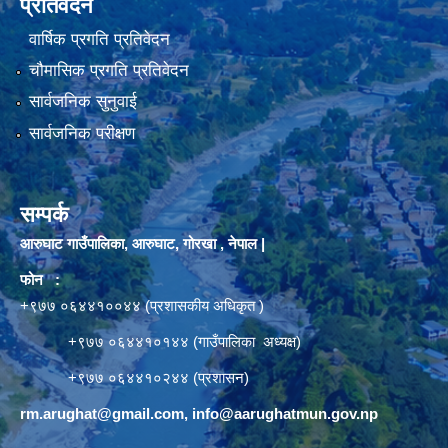
प्रतिवेदन
वार्षिक प्रगति प्रतिवेदन
चौमासिक प्रगति प्रतिवेदन
सार्वजनिक सुनुवाई
सार्वजनिक परीक्षण
सम्पर्क
आरुघाट गाउँपालिका, आरुघाट, गोरखा , नेपाल |
फोन :
+९७७ ०६४४१००४४ (प्रशासकीय अधिकृत )
+९७७ ०६४४१०१४४ (गाउँपालिका अध्यक्ष)
+९७७ ०६४४१०२४४ (प्रशासन)
rm.arughat@gmail.com
,
info@aarughatmun.gov.np