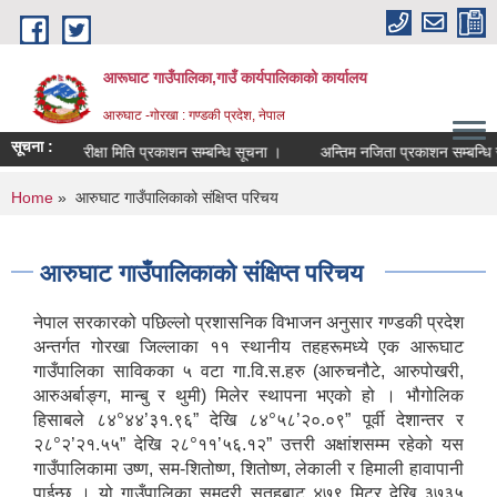
Skip to main content
आरूघाट गाउँपालिका,गाउँ कार्यपालिकाको कार्यालय
आरुघाट -गोरखा : गण्डकी प्रदेश, नेपाल
सूचना :
परीक्षा मिति प्रकाशन सम्बन्धि सूचना ।
अन्तिम नजिता प्रकाशन सम्बन्धि सुचना 
You are here
Home
» आरुघाट गाउँपालिकाको संक्षिप्त परिचय
आरुघाट गाउँपालिकाको संक्षिप्त परिचय
नेपाल सरकारको पछिल्लो प्रशासनिक विभाजन अनुसार गण्डकी प्रदेश
अन्तर्गत गोरखा जिल्लाका ११ स्थानीय तहहरूमध्ये एक आरूघाट
गाउँपालिका साविकका ५ वटा गा.वि.स.हरु (आरुचनौटे, आरुपोखरी,
आरुअर्बाङ्ग, मान्बु र थुमी) मिलेर स्थापना भएको हो । भौगोलिक
०
०
हिसाबले ८४
४४’३१.९६” देखि ८४
५८’२०.०९” पूर्वी देशान्तर र
०
०
२८
२’२१.५५” देखि २८
११’५६.१२” उत्तरी अक्षांशसम्म रहेको यस
गाउँपालिकामा उष्ण, सम-शितोष्ण, शितोष्ण, लेकाली र हिमाली हावापानी
पाईन्छ । यो गाउँपालिका समुद्री सतहबाट ४७९ मिटर देखि ३७३५