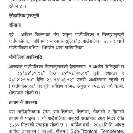
रहेको छ ।
ऐतेहासिक पृष्ठभुमी
सीमाना
पूर्व : धादिङ जिल्लाको गंगा जमुना गाउँपालिका र त्रिपुरासुन्दरी
गाउँपालिका, पश्चिम : बारपाक सुलिकोट गाउँपालिका उत्तर : धार्चे
गाउँपालिका दक्षिण : भिमसेन थापा गाउँपालिका
भौगोलिक अवस्थिति
आरुघाट गाउँपालिका निम्नानुसारको देशान्तरमा र अक्षांश फैलिएको छ
०
०
। ८४
४४’३१.९६” देखि ८४
५८’२०.०९” पूर्वी देशान्तर र
०
०
२८
२’२१.५५” देखि २८
११’५६.१२” उत्तरी अक्षांशसम्म रहेको छ
l गाउँपालिकाको घर धुरी सर्वेक्षण २०७८ अनुसार १५४.५६ वर्ग.कि.मी.
क्षेत्रफल रहेको छ l
हावापानी अवस्था
यस गाउँपालिकामा उष्ण, सम-शितोष्ण, शितोष्ण, लेकाली र हिमाली
हावापानी पाईन्छ । यो गाउँपालिका समुद्री सतहबाट ४७९ मिटर देखि
३७३५ मिटरको उचाइमा रहेको छ । वार्षिक वर्षा : २६८६मि.मि. औषत
वार्षिक तापक्रम : २३०से. मौसम : Sub-Tropical, Temperate,