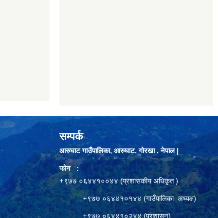
सम्पर्क
आरुघाट गाउँपालिका, आरुघाट, गोरखा , नेपाल |
फोन :
+९७७ ०६४४१००४४ (प्रशासकीय अधिकृत )
+९७७ ०६४४१०१४४ (गाउँपालिका अध्यक्ष)
+९७७ ०६४४१०२४४ (प्रशासन)