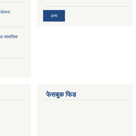
्ययोजना
अन्य
तथा सामाजिक
फेसबुक फिड