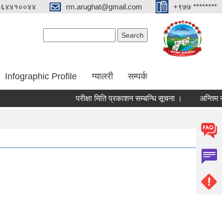
०६४४१००४४
rm.arughat@gmail.com
+९७७ ********
Search form
Search
Infographic Profile
ग्यालरी
सम्पर्क
परीक्षा मिति प्रकाशन सम्बन्धि सूचना ।
अन्तिम नजिता 