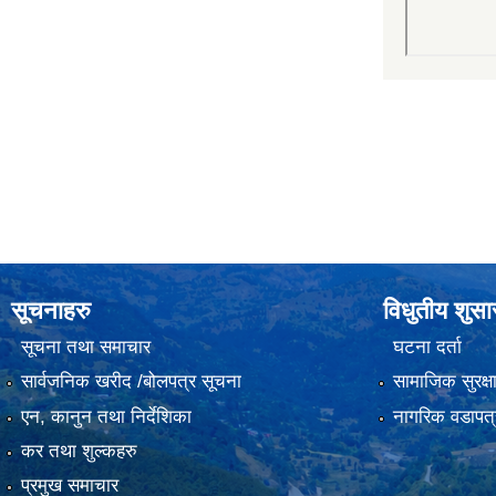
सूचनाहरु
विधुतीय शुस
सूचना तथा समाचार
घटना दर्ता
सार्वजनिक खरीद /बोलपत्र सूचना
सामाजिक सुरक्ष
एन, कानुन तथा निर्देशिका
नागरिक वडापत्
कर तथा शुल्कहरु
प्रमुख समाचार