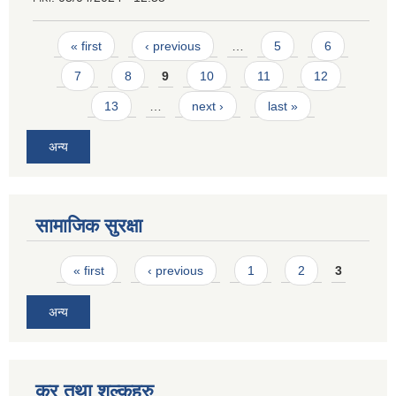
Pages
« first
‹ previous
…
5
6
7
8
9
10
11
12
13
…
next ›
last »
अन्य
सामाजिक सुरक्षा
Pages
« first
‹ previous
1
2
3
अन्य
कर तथा शुल्कहरु