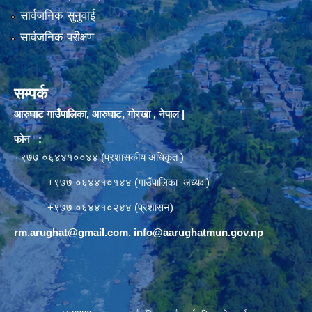
सार्वजनिक सुनुवाई
सार्वजनिक परीक्षण
सम्पर्क
आरुघाट गाउँपालिका, आरुघाट, गोरखा , नेपाल |
फोन :
+९७७ ०६४४१००४४ (प्रशासकीय अधिकृत )
+९७७ ०६४४१०१४४ (गाउँपालिका अध्यक्ष)
+९७७ ०६४४१०२४४ (प्रशासन)
rm.arughat@gmail.com
,
info@aarughatmun.gov.np