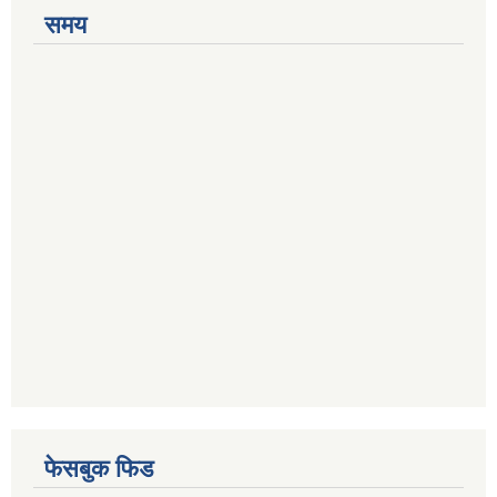
समय
फेसबुक फिड