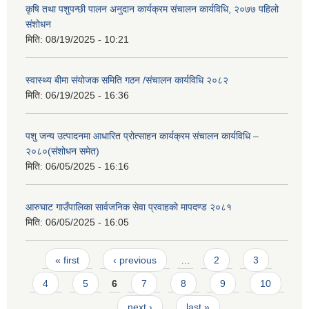
कृषि तथा पशुपन्छी पालन अनुदान कार्यक्रम संचालन कार्यविधि, २०७७ पहिलो
संशोधन
मिति:
08/19/2025 - 10:21
आ.व २०७४/०७५ तेस्रो चौमासीक सामाजिक सुरक्षा भत्ता पाउनुहुने वडागत लाभ ग्राहीहरुको सूची |
स्वास्थ्य बीमा संयोजक समिति गठन /संचालन कार्यविधि २०८२
मिति:
06/19/2025 - 16:36
पशु जन्य उत्पादनमा आधारित प्रोत्साहन कार्यक्रम संचालन कार्यविधि –
२०८०(संशोधन समेत)
मिति:
06/05/2025 - 16:16
आरुघाट गाउँपालिका सार्वजनिक सेवा प्रवाहको मापदण्ड २०८१
मिति:
06/05/2025 - 16:05
Pages
« first
‹ previous
…
2
3
आरुघाट गाउँपालिकाको प्रशासकीय कार्यविधि (नियमित गर्ने ) एेन, २०७४
4
5
6
7
8
9
10
…
next ›
last »