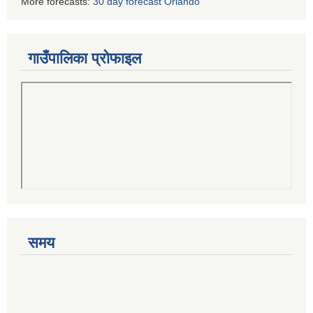
More forecasts:
30 day forecast Orlando
गाउँपालिका प्रोफाइल
समय