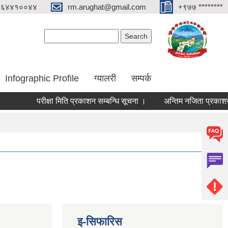
०६४४१००४४
rm.arughat@gmail.com
+९७७ ********
Search form
Search
Infographic Profile
ग्यालरी
सम्पर्क
परीक्षा मिति प्रकाशन सम्बन्धि सूचना ।
अन्तिम नजिता प्रकाशन सम्बन
इ-सिफारिस