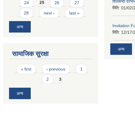
शिलबन्दी दरभा
24
25
26
27
मिति:
01/02/
28
next ›
last »
Invitation F
अन्य
मिति:
12/17/
अन्य
सामाजिक सुरक्षा
Pages
« first
‹ previous
1
2
3
अन्य