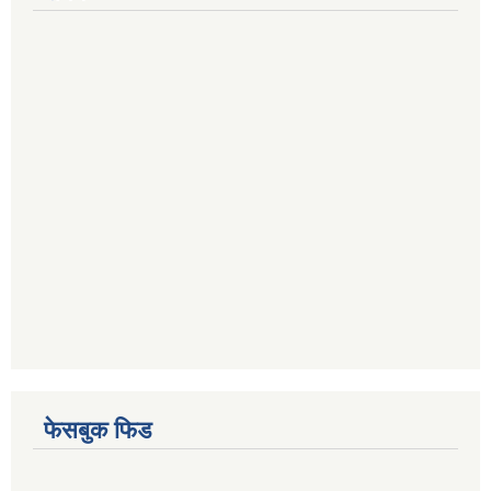
फेसबुक फिड