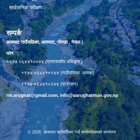
सार्वजनिक परीक्षण
सम्पर्क
आरुघाट गाउँपालिका, आरुघाट, गोरखा , नेपाल |
फोन :
+९७७ ०६४४१००४४ (प्रशासकीय अधिकृत )
+९७७ ०६४४१०१४४ (गाउँपालिका अध्यक्ष)
+९७७ ०६४४१०२४४ (प्रशासन)
rm.arughat@gmail.com
,
info@aarughatmun.gov.np
© 2026 आरूघाट गाउँपालिका,गाउँ कार्यपालिकाको कार्यालय