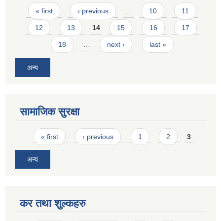
Pages
« first
‹ previous
…
10
11
12
13
14
15
16
17
18
…
next ›
last »
अन्य
सामाजिक सुरक्षा
Pages
« first
‹ previous
1
2
3
अन्य
कर तथा शुल्कहरु