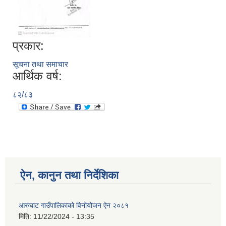
प्रकार:
आ.व २०७४/०७५ तेस्रो चौमासीक सामाजिक सुरक्षा भत्ता पाउनुहुने वडागत लाभ ग्राहीहरुको सूची |
सूचना तथा समाचार
आर्थिक वर्ष:
८२/८३
ऐन, कानुन तथा निर्देशिका
आरुघाट गाउँपालिकाको प्रशासकीय कार्यविधि (नियमित गर्ने ) एेन, २०७४
आरुघाट गाउँपालिकाको विनोयोजन ऐन २०८१
मिति:
11/22/2024 - 13:35