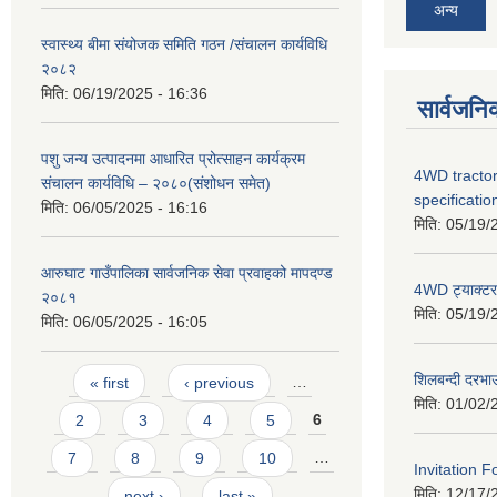
अन्य
स्वास्थ्य बीमा संयोजक समिति गठन /संचालन कार्यविधि
२०८२
मिति:
06/19/2025 - 16:36
सार्वजनि
पशु जन्य उत्पादनमा आधारित प्रोत्साहन कार्यक्रम
4WD tractor
संचालन कार्यविधि – २०८०(संशोधन समेत)
specificatio
मिति:
06/05/2025 - 16:16
मिति:
05/19/
आरुघाट गाउँपालिका सार्वजनिक सेवा प्रवाहको मापदण्ड
4WD ट्याक्टर ख
२०८१
मिति:
05/19/
मिति:
06/05/2025 - 16:05
Pages
शिलबन्दी दरभा
« first
‹ previous
…
मिति:
01/02/
2
3
4
5
6
7
8
9
10
…
Invitation F
मिति:
12/17/
next ›
last »