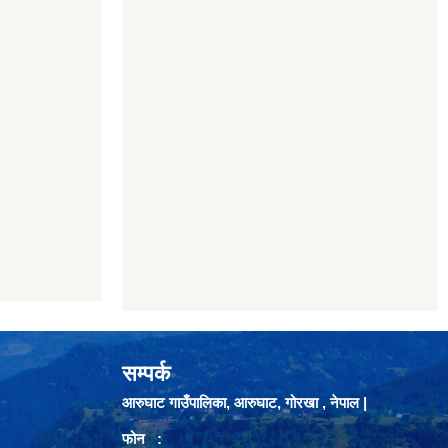
सम्पर्क
आरुघाट गाउँपालिका, आरुघाट, गोरखा , नेपाल |
फोन :