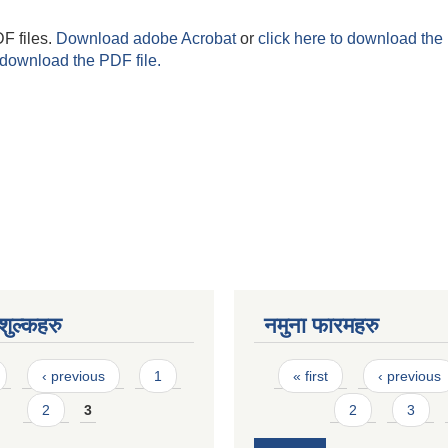
F files.
Download adobe Acrobat
or
click here to download the 
 download the PDF file.
ुल्कहरु
नमुना फारमहरु
Pages
‹ previous
1
« first
‹ previous
2
3
2
3