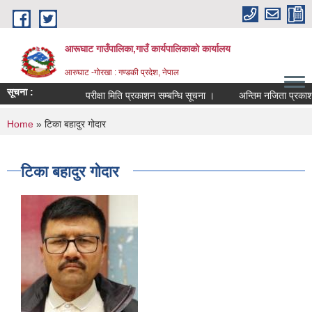
Skip to main content
आरूघाट गाउँपालिका,गाउँ कार्यपालिकाको कार्यालय
आरुघाट -गोरखा : गण्डकी प्रदेश, नेपाल
सूचना :
परीक्षा मिति प्रकाशन सम्बन्धि सूचना ।
अन्तिम नजिता प्रकाशन सम्ब
You are here
Home
» टिका बहादुर गोदार
टिका बहादुर गोदार