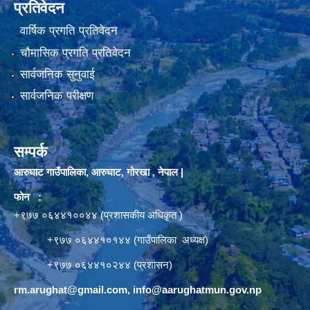
प्रतिवेदन
वार्षिक प्रगति प्रतिवेदन
चौमासिक प्रगति प्रतिवेदन
सार्वजनिक सुनुवाई
सार्वजनिक परीक्षण
सम्पर्क
आरुघाट गाउँपालिका, आरुघाट, गोरखा , नेपाल |
फोन :
+९७७ ०६४४१००४४ (प्रशासकीय अधिकृत )
+९७७ ०६४४१०१४४ (गाउँपालिका अध्यक्ष)
+९७७ ०६४४१०२४४ (प्रशासन)
rm.arughat@gmail.com
,
info@aarughatmun.gov.np