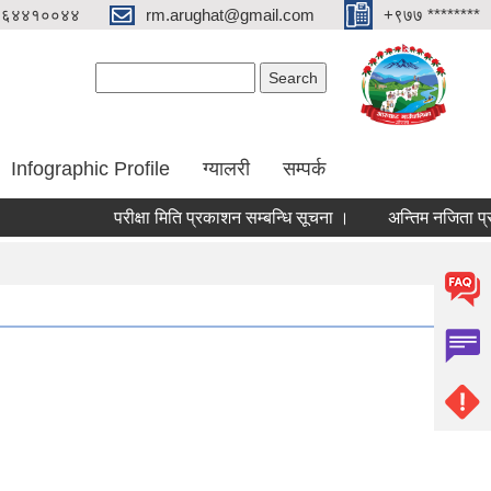
०६४४१००४४
rm.arughat@gmail.com
+९७७ ********
Search form
Search
Infographic Profile
ग्यालरी
सम्पर्क
परीक्षा मिति प्रकाशन सम्बन्धि सूचना ।
अन्तिम नजिता प्रकाशन स