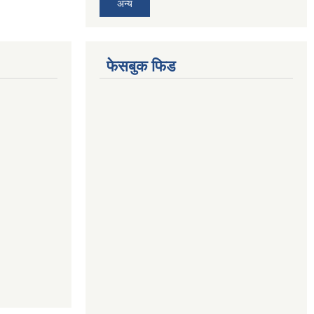
अन्य
फेसबुक फिड