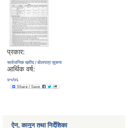
आ.व २०७४/०७५ तेस्रो चौमासीक सामाजिक सुरक्षा भत्ता पाउनुहुने वडागत लाभ ग्राहीहरुको सूची |
प्रकार:
सार्वजनिक खरीद / बोलपत्र सूचना
आर्थिक वर्ष:
७५/७६
आरुघाट गाउँपालिकाको प्रशासकीय कार्यविधि (नियमित गर्ने ) एेन, २०७४
ऐन, कानुन तथा निर्देशिका