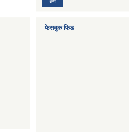
अन्य
फेसबुक फिड