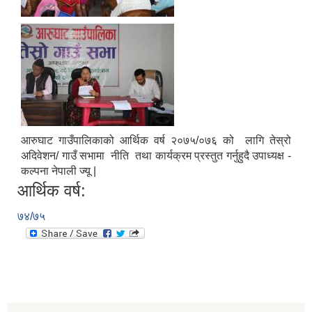
आ.व २०७४/०७५ तेस्रो चौमासीक सामाजिक सुरक्षा भत्ता पाउनुहुने वडागत लाभ ग्राहीहरुको सूची |
आरुघाट गाउँपालिकाको आर्थिक वर्ष २०७५/०७६ को लागि तेस्रो
अदिवेशन/ गाउँ सभामा नीति तथा कार्यक्रम प्रस्तुत गर्नुहुदै उपाध्यक्ष -
कल्पना नेपाली ज्यू |
आर्थिक वर्ष:
७४/७५
आरुघाट गाउँपालिकाको प्रशासकीय कार्यविधि (नियमित गर्ने ) एेन, २०७४