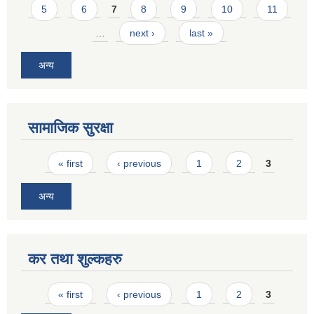
5
6
7
8
9
10
11
…
next ›
last »
अन्य
सामाजिक सुरक्षा
Pages
« first
‹ previous
1
2
3
अन्य
कर तथा शुल्कहरु
Pages
« first
‹ previous
1
2
3