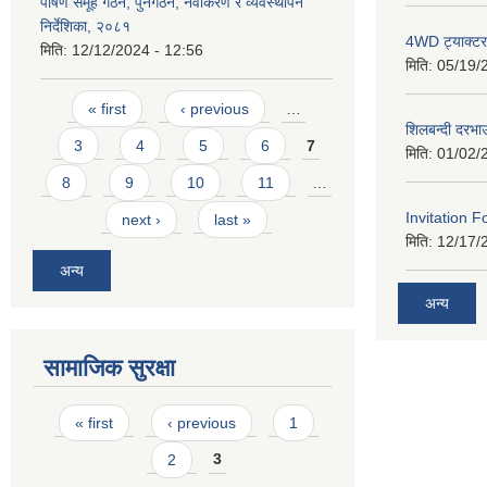
पोषण समूह गठन, पुनर्गठन, नवीकरण र व्यवस्थापन
निर्देशिका, २०८१
4WD ट्याक्टर ख
मिति:
12/12/2024 - 12:56
मिति:
05/19/
Pages
« first
‹ previous
…
शिलबन्दी दरभा
3
4
5
6
7
मिति:
01/02/
8
9
10
11
…
Invitation F
next ›
last »
मिति:
12/17/
अन्य
अन्य
सामाजिक सुरक्षा
Pages
« first
‹ previous
1
2
3