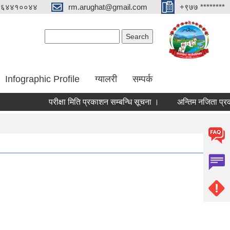
०६४४१००४४
rm.arughat@gmail.com
+९७७ ********
Search form
Search
Infographic Profile
ग्यालरी
सम्पर्क
परीक्षा मिति प्रकाशन सम्बन्धि सूचना ।
अन्तिम नजिता प्रकाशन स